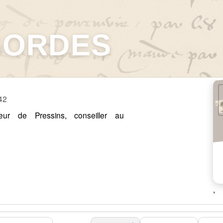
GORDES
142
eur de Pressins, conseiller au
,