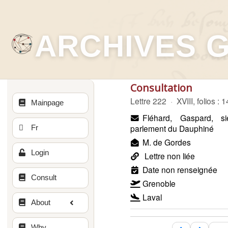
ARCHIVES 
Consultation
Lettre 222
·
XVIII, folios : 
Mainpage
Fléhard, Gaspard, si
parlement du Dauphiné
Fr
M. de Gordes
Login
Lettre non liée
Date non renseignée
Consult
Grenoble
Laval
About
Why