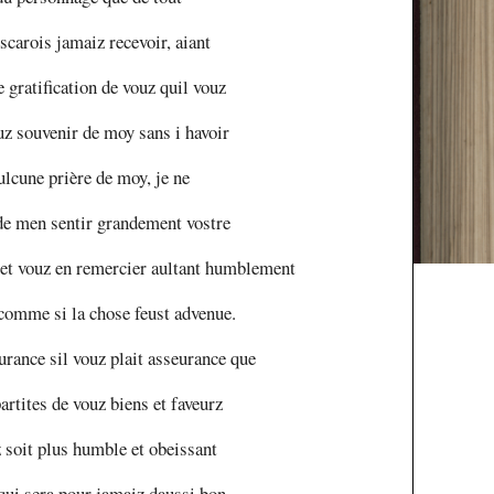
scarois jamaiz recevoir, aiant
e gratification de vouz quil vouz
ouz souvenir de moy sans i havoir
ulcune prière de moy, je ne
de men sentir grandement vostre
 et vouz en remercier aultant humblement
comme si la chose feust advenue.
rance sil vouz plait asseurance que
rtites de vouz biens et faveurz
 soit plus humble et obeissant
qui sera pour jamaiz daussi bon