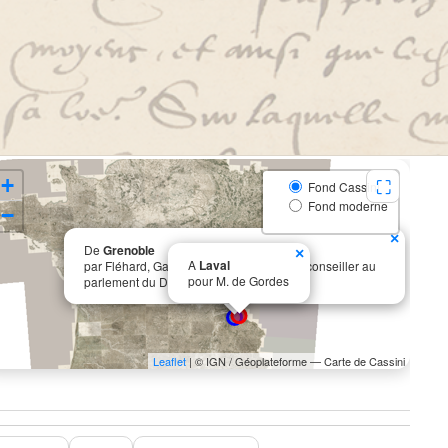
+
⛶
Fond Cassini
Fond moderne
−
×
De
Grenoble
×
A
Laval
par Fléhard, Gaspard, sieur de Pressins, conseiller au
pour M. de Gordes
parlement du Dauphiné
Leaflet
| © IGN / Géoplateforme — Carte de Cassini