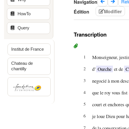
Ret
Navigation
Modifier
Édition
HowTo
Query
Transcription
Institut de France
1
Monseigneur, jesti
Chateau de
2
d’
Ourche
et de
C
chantilly
3
negocié à mon desce
4
que le roy vous fist
5
court et enchores q
6
je loue Dieu pour h
7
de la conservation 