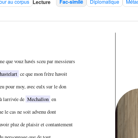
our au corpus
Fac-similé
Diplomatique
Méta
Lecture
me que vouz havés sceu par messieurs
hastelart
ce que mon frère havoit
u pour moy, avec eulx sur le don
 à larrivée de
Mechallon
en
ue le cas ne soit advenu dont
avoir pluz de plaisir et contantement
du personnage que de tout