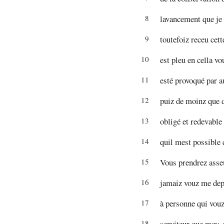
8
lavancement que je 
9
toutefoiz receu cett
10
est pleu en cella v
11
esté provoqué par a
12
puiz de moinz que 
13
obligé et redevable
14
quil mest possible 
15
Vous prendrez asseu
16
jamaiz vouz me depa
17
à personne qui vouz
18
serviteur que moy, 