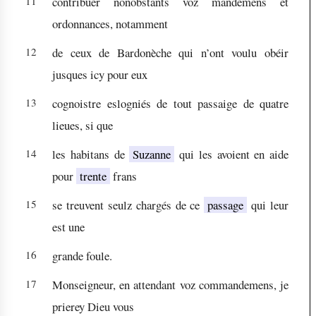
11
contribuer nonobstants voz mandemens et
ordonnances, notamment
12
de ceux de Bardonèche qui n’ont voulu obéir
jusques icy pour eux
13
cognoistre eslogniés de tout passaige de quatre
lieues, si que
14
les habitans de
Suzanne
qui les avoient en aide
pour
trente
frans
15
se treuvent seulz chargés de ce
passage
qui leur
est une
16
grande foule.
17
Monseigneur, en attendant voz commandemens, je
prierey Dieu vous