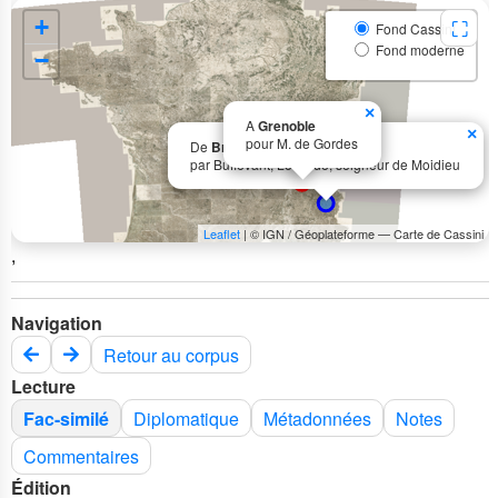
+
⛶
Fond Cassini
Fond moderne
−
×
A
Grenoble
×
pour M. de Gordes
De
Briançon
par Buffevant, Louis de, seigneur de Moidieu
Leaflet
| © IGN / Géoplateforme — Carte de Cassini
,
Navigation
Retour au corpus
Lecture
Fac-similé
Diplomatique
Métadonnées
Notes
Commentaires
Édition