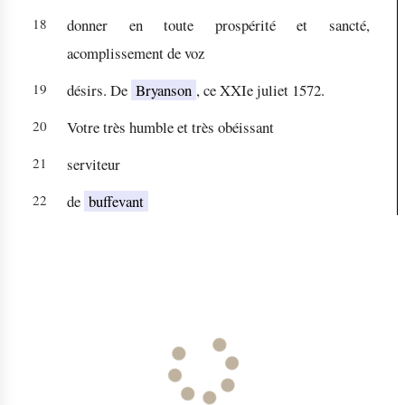
18
donner en toute prospérité et sancté,
acomplissement de voz
19
désirs. De
Bryanson
, ce XXIe juliet 1572.
20
Votre très humble et très obéissant
21
serviteur
22
de
buffevant
L
o
a
d