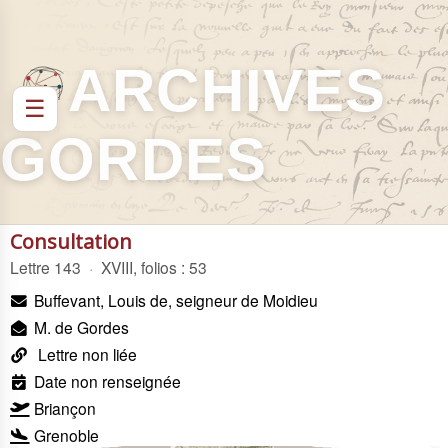
ARCHIVES
☰
GORDES
Consultation
Lettre 143
·
XVIII, folios : 53
Buffevant, Louis de, seigneur de Moidieu
M. de Gordes
Lettre non liée
Date non renseignée
Briançon
Grenoble