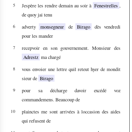
5
Jespère les rendre demain au soir à
Fenestrelles
,
de quoy jai tenu
6
adverty
monsegneur
de
Birago
dès vendredi
pour les mander
7
recepvoir en son gouvernement. Monsieur des
Adrestz
ma chargé
8
vous envoier une lettre quil reteut hyer de mondit
sieur de
Birago
9
pour sa décharge davoir excédé voz
commandemens. Beaucoup de
10
plainctes me sont arrivées à loccasion des aides
qui refusent de