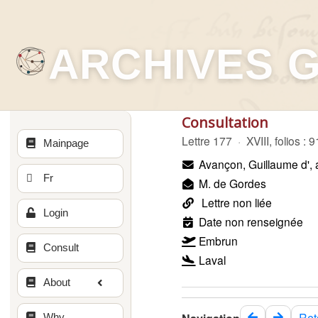
ARCHIVES 
Consultation
Lettre 177
·
XVIII, folios : 9
Mainpage
Avançon, Guillaume d',
Fr
M. de Gordes
Lettre non liée
Login
Date non renseignée
Embrun
Consult
Laval
About
Ret
Why