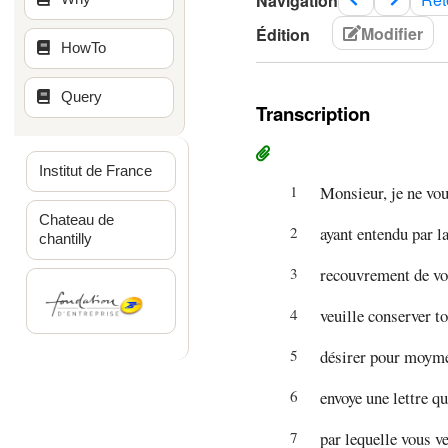
Navigation
Modifier
Édition
HowTo
Query
Transcription
Institut de France
1
Monsieur, je ne vou
Chateau de
2
ayant entendu par la
chantilly
3
recouvrement de vot
4
veuille conserver to
5
désirer pour moyme
6
envoye une lettre q
7
par lequelle vous v