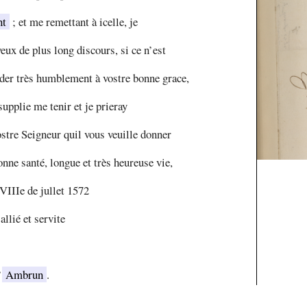
nt
; et me remettant à icelle, je
eux de plus long discours, si ce n’est
r très humblement à vostre bonne grace,
supplie me tenir et je prieray
stre Seigneur quil vous veuille donner
nne santé, longue et très heureuse vie,
VIIIe de jullet 1572
llié et servite
’
Ambrun
.