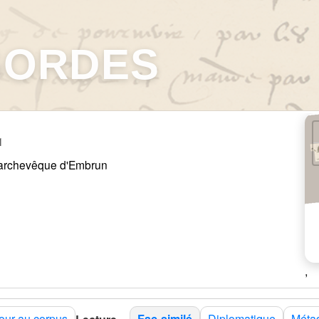
GORDES
1
 archevêque d'Embrun
,
our au corpus
Fac-similé
Diplomatique
Méta