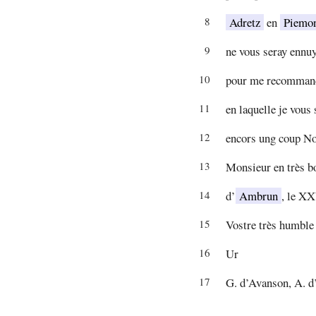
8
Adretz
en
Piemo
9
ne vous seray ennuy
10
pour me recommande
11
en laquelle je vous 
12
encors ung coup No
13
Monsieur en très bo
14
d’
Ambrun
, le XX
15
Vostre très humble a
16
Ur
17
G. d’Avanson, A. d