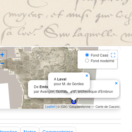
+
⛶
Fond Cassini
Fond moderne
−
×
A
Laval
×
pour M. de Gordes
De
Embrun
par Avançon, Guillaume d', archevêque d'Embrun
Leaflet
| © IGN / Géoplateforme — Carte de Cassini
données
Notes
Commentaires