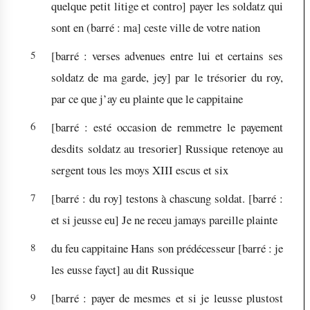
quelque petit litige et contro
]
payer les soldatz qui
sont en (barré : ma] ceste ville de votre nation
5
[barré :
verses advenues entre lui et certains ses
soldatz de ma garde, jey
]
par le trésorier du roy,
par ce que j’ay eu plainte que le cappitaine
6
[barré :
esté occasion de remmetre le payement
desdits soldatz au tresorier
]
Russique retenoye au
sergent tous les moys XIII escus et six
7
[barré :
du roy
]
testons à chascung soldat.
[barré :
et si jeusse eu
]
Je ne receu jamays pareille plainte
8
du feu cappitaine Hans son prédécesseur
[barré :
je
les eusse fayct
]
au dit Russique
9
[barré : payer de mesmes et si je leusse plustost