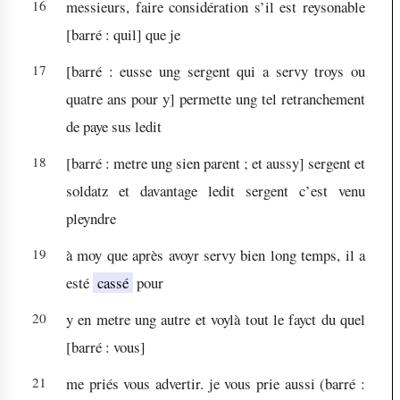
16
messieurs, faire considération s’il est reysonable
[barré :
quil
]
que je
17
[barré :
eusse ung sergent qui a servy troys ou
quatre ans pour y
]
permette ung tel retranchement
de paye sus ledit
18
[barré :
metre ung sien parent ; et aussy
]
sergent et
soldatz et davantage ledit sergent c’est venu
pleyndre
19
à moy que après avoyr servy bien long temps, il a
esté
cassé
pour
20
y en metre ung autre et voylà tout le fayct du quel
[barré :
vous
]
21
me priés vous advertir. je vous prie aussi (barré :