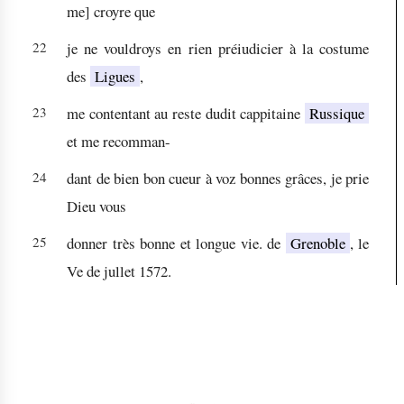
me] croyre que
22
je ne vouldroys en rien préiudicier à la costume
des
Ligues
,
23
me contentant au reste dudit cappitaine
Russique
et me recomman-
24
dant de bien bon cueur à voz bonnes grâces, je prie
Dieu vous
25
donner très bonne et longue vie. de
Grenoble
, le
Ve de jullet 1572.