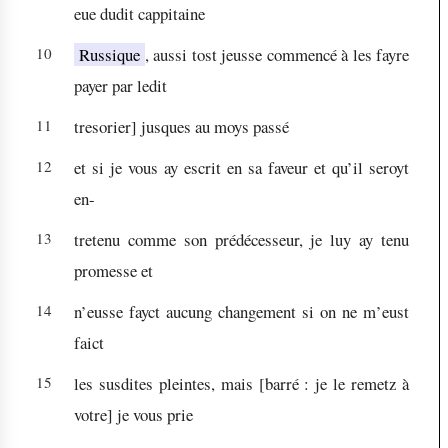
eue dudit cappitaine
10
Russique
, aussi tost jeusse commencé à les fayre
payer par ledit
11
tresorier] jusques au moys passé
12
et si je vous ay escrit en sa faveur et qu’il seroyt
en-
13
tretenu comme son prédécesseur, je luy ay tenu
promesse et
14
n’eusse fayct aucung changement si on ne m’eust
faict
15
les susdites pleintes, mais
[barré :
je le remetz à
votre
]
je vous prie