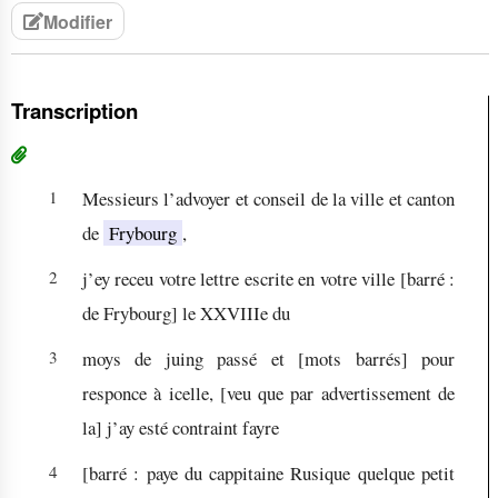
Modifier
Transcription
1
Messieurs l’advoyer et conseil de la ville et canton
de
Frybourg
,
2
j’ey receu votre lettre escrite en votre ville
[barré :
de Frybourg
]
le XXVIIIe du
3
moys de juing passé et [mots barrés] pour
responce à icelle, [veu que par advertissement de
la] j’ay esté contraint fayre
4
[barré :
paye du cappitaine Rusique quelque petit