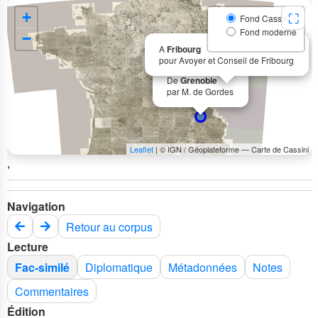
+
⛶
Fond Cassini
Fond moderne
−
×
A
Fribourg
pour Avoyer et Conseil de Fribourg
×
De
Grenoble
par M. de Gordes
Leaflet
| © IGN / Géoplateforme — Carte de Cassini
,
Navigation
Retour au corpus
Lecture
Fac-similé
Diplomatique
Métadonnées
Notes
Commentaires
Édition