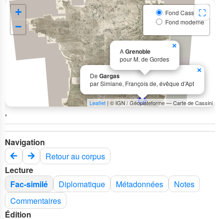
+
⛶
Fond Cassini
Fond moderne
−
×
A
Grenoble
pour M. de Gordes
×
De
Gargas
par Simiane, François de, évêque d’Apt
Leaflet
| © IGN / Géoplateforme — Carte de Cassini
,
Navigation
Retour au corpus
Lecture
Fac-similé
Diplomatique
Métadonnées
Notes
Commentaires
Édition