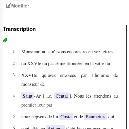
Modifier
Transcription
1
Monsieur, nous n’avons encores receu voz lettres
2
du XXVIe du passé mentionnées en la votre du
3
XXVIIe qu’avez envoiées par l’homme de
monsieur de
4
Saint
-Ar [ i.e.
Cental
]. Nous les attendons au
premier iour par
5
nouz nepveus de La
Coste
et de
Baumettes
qui
6
sont allés en
Avignon
s’abiller pour accompaig-