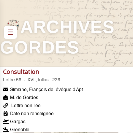
ARCHIVES
☰
GORDES
Consultation
Lettre 56
·
XVII, folios : 236
Simiane, François de, évêque d’Apt
M. de Gordes
Lettre non liée
Date non renseignée
Gargas
Grenoble