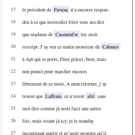
17
le président de
Fuveau
n’a encores respon-
18
deu à ce que nostredict frère vous ara dict
19
que madame de
Caseneufve
luy avoit
20
rescript. J’ay veu ce matin monsieur de
Cabanes
21
à Apt qui se porte, Dieu grâces, bien, mais
22
non poinct pour marcher encores
23
librement de ce moiz. A mon retorner, j’ay
24
trouvé que
Laffrain
ce n’estoit
allé
sans
25
mot dire comme jà avoit faict une aultre
26
fois, mais estant jà icy, je le manday
27
incontinant quérir et m’avoit promitz qu’il