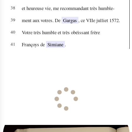
38
et heureuse vie, me recommandant très humble-
39
ment aux votres. De
Gargas
, ce VIIe julliet 1572.
40
Votre très humble et très obéissant frère
41
Françoys de
Simiane
.
L
o
a
d
i
n
g