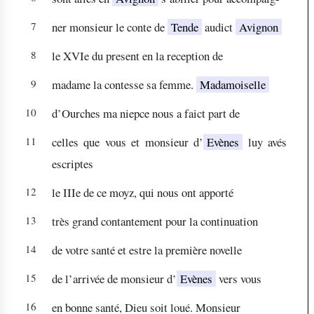
7
ner monsieur le conte de
Tende
audict
Avignon
8
le XVIe du present en la reception de
9
madame la contesse sa femme.
Madamoiselle
10
d’Ourches ma niepce nous a faict part de
11
celles que vous et monsieur d’
Evènes
luy avés
escriptes
12
le IIIe de ce moyz, qui nous ont apporté
13
très grand contantement pour la continuation
14
de votre santé et estre la première novelle
15
de l’arrivée de monsieur d’
Evènes
vers vous
16
en bonne santé, Dieu soit loué. Monsieur