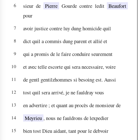
6
sieur de
Pierre
Gourde contre ledit
Beaufort
pour
7
avoir justice contre luy dung homicide quil
8
dict quil a commis dung parent et allié et
9
qui a promis de le faire conduire seurement
10
et avec telle escorte qui sera necessaire, voire
11
de gentl gentilzhommes si besoing est. Aussi
12
tost quil sera arrivé, je ne fauldray vous
13
en advertire ; et quant au procès de monsieur de
14
Meyrieu
, nous ne fauldrons de lexpedier
15
bien tost Dieu aidant, tant pour le debvoir