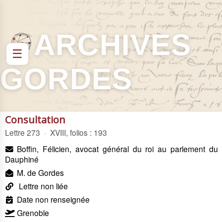
ARCHIVES
☰
GORDES
Consultation
Lettre 273
·
XVIII, folios : 193
Boffin, Félicien, avocat général du roi au parlement du
Dauphiné
M. de Gordes
Lettre non liée
Date non renseignée
Grenoble