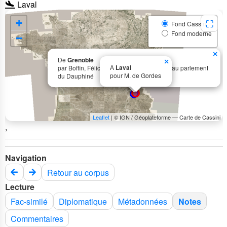
Laval
+
⛶
Fond Cassini
Fond moderne
−
×
De
Grenoble
×
A
Laval
par Boffin, Félicien, avocat général du roi au parlement
pour M. de Gordes
du Dauphiné
Leaflet
| © IGN / Géoplateforme — Carte de Cassini
,
Navigation
Retour au corpus
Lecture
Fac-similé
Diplomatique
Métadonnées
Notes
Commentaires